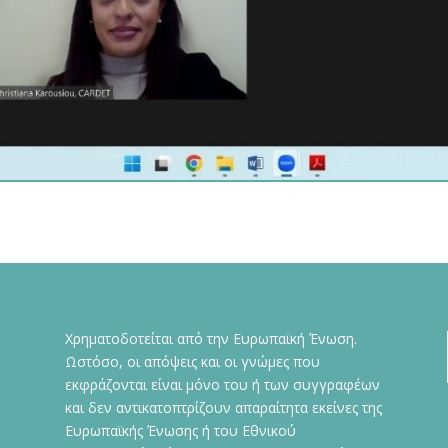
Χρηματοδοτείται από την Ευρωπαϊκή Ένωση.
Ωστόσο, οι απόψεις και οι γνώμες που
εκφράζονται είναι μόνο του ή των συγγραφέων
και δεν αντικατοπτρίζουν απαραίτητα εκείνες της
Ευρωπαϊκής Ένωσης ή του Εθνικού