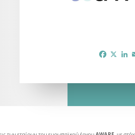
Facebook
X
Li
σεις των εταίρων του ευρωπαϊκού έργου
AWARE
, με στ