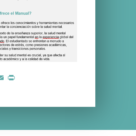
nkedIn
Email
Print