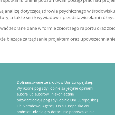
ym spotkaniu online podsumowali postęp prac nad proje
wą analizę dotyczącą zdrowia psychicznego w środowisk
atury, a także serię wywiadów z przedstawicielami różnyc
wać zebrane dane w formie zbiorczego raportu oraz zbi
że bieżące zarządzanie projektem oraz upowszechnianie 
Dofinansowane ze środków Unii Europejskiej.
Wyrażone poglądy i opinie są jedynie opiniami
autora lub autorów i niekoniecznie
odzwierciedlają poglądy i opinie Unii Europejskiej
lub Narodowej Agencji. Unia Europejska ani
podmiot udzielający dotacji nie ponoszą za nie