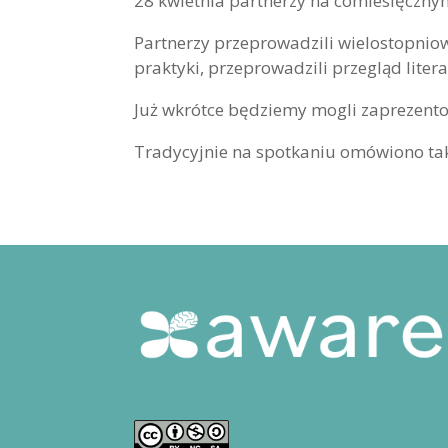
28 kwietnia partnerzy na comiesięczn
Partnerzy przeprowadzili wielostopnio
praktyki, przeprowadzili przegląd liter
Już wkrótce będziemy mogli zaprezento
Tradycyjnie na spotkaniu omówiono tak