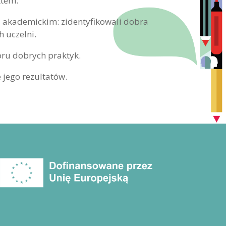
ktem.
u akademickim: zidentyfikowali dobra
h uczelni.
oru dobrych praktyk.
jego rezultatów.