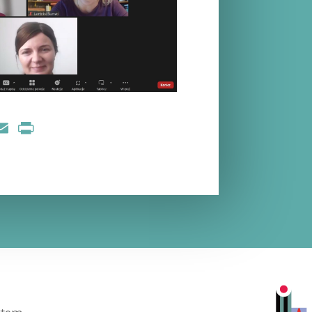
nkedIn
Email
Print