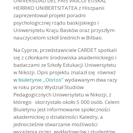
UNIVERSIDAD DEL PAIS VASCO/ EUSKAL
HERRIKO UNIBERTSITATEA z Hiszpanii
zaprezentował projekt poradni
psychologicznej rządu baskijskiego i
Uniwersytetu Kraju Basków oraz przyszłym
nauczycielom szkół średnich w Bilbao.
Na Cyprze, przedstawiciele CARDET spotkali
się z członkami środowiska akademickiego i
badaczami ze Szkoły Edukacji Uniwersytetu
w Nikozji. Opis projektu znalazł się również
w
biuletynie „Oistos”
wydawanym dwa razy
w roku przez Wydział Studiów
Pedagogicznych Uniwersytetu w Nikozji, z
którego skorzystało około 5 000 osób. Celem
Biuletynu jest informowanie społeczności
akademickiej o działalności Katedry, a
jednocześnie stwarzanie możliwości
wyrażenia przez wykładowców i studentów