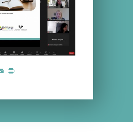
nkedIn
Email
Print