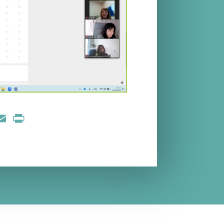
nkedIn
Email
Print