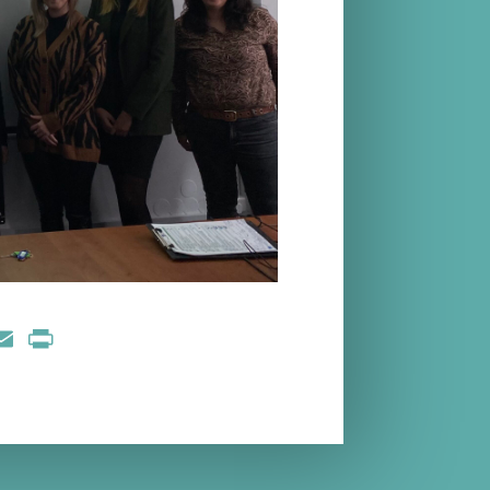
nkedIn
Email
Print