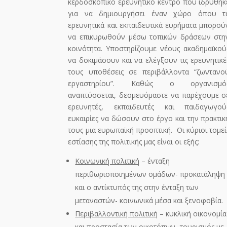
κερδοσκοπικό ερευνητικό κέντρο που ιδρύθηκ
για να δημιουργήσει έναν χώρο όπου τ
ερευνητικά και εκπαιδευτικά ευρήματα μπορού
να επικυρωθούν μέσω τοπικών δράσεων στη
κοινότητα. Υποστηρίζουμε νέους ακαδημαϊκού
να δοκιμάσουν και να ελέγξουν τις ερευνητικέ
τους υποθέσεις σε περιβάλλοντα “ζωντανο
εργαστηρίου”. Καθώς o
οργανισμό
αναπτύσσεται, δεσμευόμαστε να παρέχουμε σ
ερευνητές, εκπαιδευτές και παιδαγωγού
ευκαιρίες να δώσουν στο έργο και την πρακτικ
τους μια ευρωπαϊκή προοπτική. Οι κύριοι τομεί
εστίασης της πολιτικής μας είναι οι εξής:
Κοινωνική πολιτική
– ένταξη
περιθωριοποιημένων ομάδων- προκατάληψη
και ο αντίκτυπός της στην ένταξη των
μεταναστών- κοινωνικά μέσα και ξενοφοβία.
Περιβαλλοντική πολιτική
– κυκλική οικονομία
και προστασία των οικοτόπων- τουρισμός με