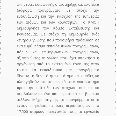
ο
υπηρεσίες κοινωνικής υποστήριξης και υλοποιεί
α
διάφορα προγράμματα με στόχο την
ν
ενδυνάμωση και την ενίσχυση της ευημερίας
ι
των ατόμων και των κοινοτήτων. Το ΚΜΟΠ
ς
δημιούργησε τον Κόμβο Εκπαίδευσης και
ς
Καινοτομίας, με στόχο τη δημιουργία ενός
ς
κέντρου γνώσης που προσφέρει πρόσβαση σε
ι
ένα ευρύ φάσμα εκπαιδευτικών προγραμμάτων,
ό
πόρων και επιμορφωτικών προγραμμάτων,
5
αξιοποιώντας τη γνώση που έχει αποκτήσει η
ν
οργάνωση από το εκτεταμένο έργο της στον
,
τομέα. Τα εκπαιδευτικά μας προγράμματα
ς
δίνουν τη δυνατότητα σε άτομα και ομάδες να
πλοηγηθούν στο κοινωνικό τους οικοσύστημα
προς την επίτευξη των στόχων τους και να
συμβάλουν σε ένα πιο περιεκτικό και βιώσιμο
μέλλον. Μέχρι στιγμής, τα προγράμματα αυτά
έχουν επηρεάσει τις ζωές περισσότερων από
17.500 ατόμων, παρέχοντάς τους τα εργαλεία