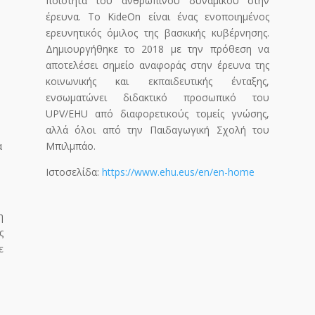
ποιότητα του ανθρώπινου δυναμικού στην
έρευνα. Το
KideOn
είναι ένας ενοποιημένος
ερευνητικός όμιλος της βασκικής κυβέρνησης.
Δημιουργήθηκε το 2018 με την πρόθεση να
αποτελέσει σημείο αναφοράς στην έρευνα της
κοινωνικής και εκπαιδευτικής ένταξης,
ενσωματώνει διδακτικό προσωπικό του
UPV
/
EHU
από διαφορετικούς τομείς γνώσης,
αλλά όλοι από την Παιδαγωγική Σχολή του
α
Μπιλμπάο.
Ιστοσελίδα:
https://www.ehu.eus/en/en-home
η
ς
ε