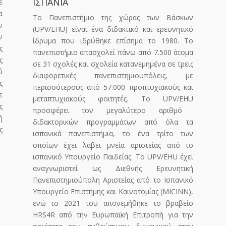
ΙΣΠΑΝΙΑ
ε
α
Το Πανεπιστήμιο της χώρας των Βάσκων
ν
(
UPV
/
EHU
) είναι ένα διδακτικό και ερευνητικό
ν
ίδρυμα που ιδρύθηκε επίσημα το 1980. Το
ς
πανεπιστήμιο απασχολεί πάνω από 7.500 άτομα
ς
σε 31 σχολές και σχολεία κατανεμημένα σε τρεις
ύ
διαφορετικές πανεπιστημιουπόλεις, με
ς
περισσότερους από 57.000 προπτυχιακούς και
ε
μεταπτυχιακούς φοιτητές. Το
UPV
/
EHU
ς
προσφέρει τον μεγαλύτερο αριθμό
ή
διδακτορικών προγραμμάτων από όλα τα
ς
ισπανικά πανεπιστήμια, το ένα τρίτο των
οποίων έχει λάβει μνεία αριστείας από το
ισπανικό Υπουργείο Παιδείας. Το
UPV
/
EHU
έχει
αναγνωριστεί ως Διεθνής Ερευνητική
Πανεπιστημιούπολη Αριστείας από το Ισπανικό
Υπουργείο Επιστήμης και Καινοτομίας (
MICINN
),
ενώ το 2021 του απονεμήθηκε το βραβείο
HRS
4
R
από την Ευρωπαϊκή Επιτροπή για την