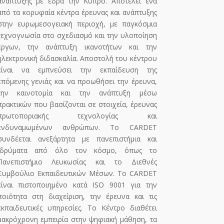
ανάπτυξης με έδρα την Κύπρο. Αποτελεί ένα
από τα κορυφαία κέντρα έρευνας και ανάπτυξης
στην ευρωμεσογειακή περιοχή, με παγκόσμια
τεχνογνωσία στο σχεδιασμό και την υλοποίηση
έργων, την ανάπτυξη ικανοτήτων και την
ηλεκτρονική διδασκαλία. Αποστολή του κέντρου
είναι να εμπνεύσει την εκπαίδευση της
επόμενης γενιάς και να προωθήσει την έρευνα,
την καινοτομία και την ανάπτυξη μέσω
πρακτικών που βασίζονται σε στοιχεία, έρευνας
πρωτοποριακής τεχνολογίας και
ενδυναμωμένων ανθρώπων. Το CARDET
συνδέεται ανεξάρτητα με πανεπιστήμια και
ιδρύματα από όλο τον κόσμο, όπως το
Πανεπιστήμιο Λευκωσίας και το Διεθνές
Συμβούλιο Εκπαιδευτικών Μέσων. Το CARDET
είναι πιστοποιημένο κατά ISO 9001 για την
ποιότητα στη διαχείριση, την έρευνα και τις
εκπαιδευτικές υπηρεσίες. Το Κέντρο διαθέτει
μακρόχρονη εμπειρία στην ψηφιακή μάθηση, τα